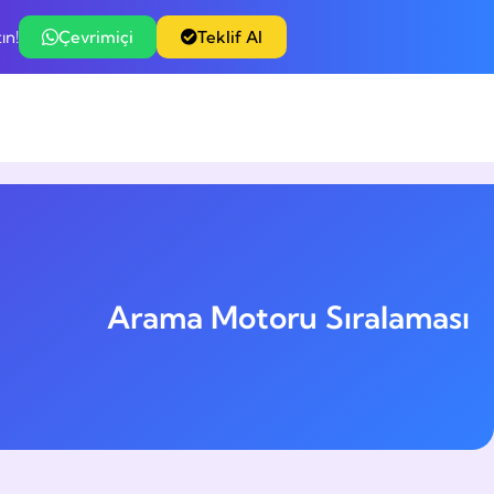
ın!
Çevrimiçi
Teklif Al
Arama Motoru Sıralaması