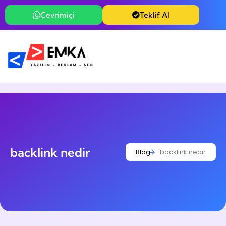
Çevrimiçi
Teklif Al
backlink nedir
Blog
backlink nedir