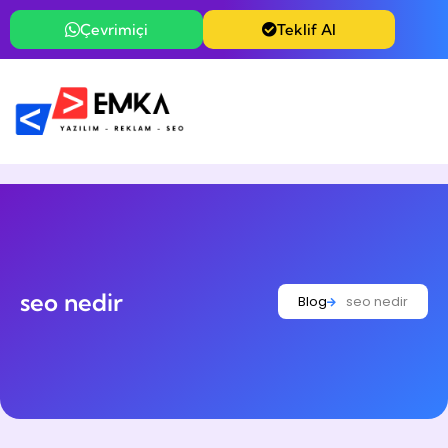
Çevrimiçi
Teklif Al
seo nedir
Blog
seo nedir