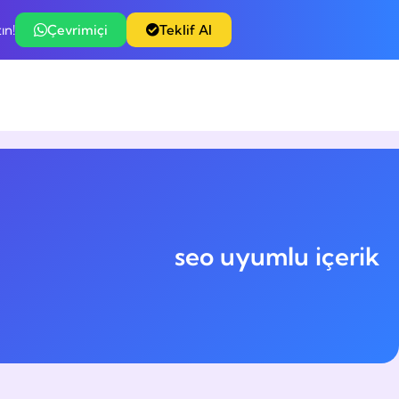
ın!
Çevrimiçi
Teklif Al
seo uyumlu içerik