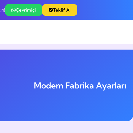
ın!
Çevrimiçi
Teklif Al
Modem Fabrika Ayarları