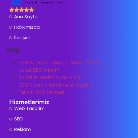
Ana Sayfa
Hakkımızda
İletişim
Blog
SEO Ne Kadar Sürede Sonuç Verir?
Lokal SEO Nedir?
Backlink Nedir? Nasıl Alınır?
SEO Uyumlu İçerik Nasıl Yazılır?
Teknik SEO Rehberi
Hizmetlerimiz
Web Tasarim
SEO
Reklam