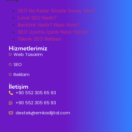
SEO Ne Kadar Sürede Sonuç Verir?
Lokal SEO Nedir?
Backlink Nedir? Nasıl Alınır?
SEO Uyumlu İçerik Nasıl Yazılır?
Teknik SEO Rehberi
Hizmetlerimiz
Web Tasarim
SEO
Reklam
İletişim
+90 552 305 65 93
+90 552 305 65 93
destek@emkadijital.com